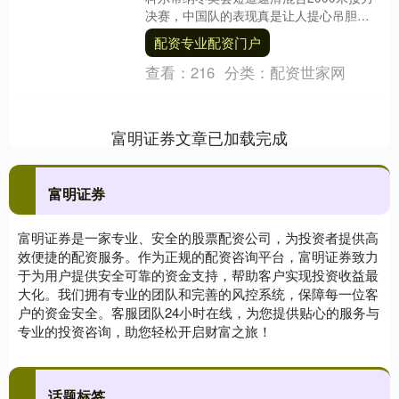
决赛，中国队的表现真是让人提心吊胆。
中国队最后滑出了2分39秒601的成绩，
配资专业配资门户
排....
查看：
216
分类：
配资世家网
富明证券文章已加载完成
富明证券
富明证券是一家专业、安全的股票配资公司，为投资者提供高
效便捷的配资服务。作为正规的配资咨询平台，富明证券致力
于为用户提供安全可靠的资金支持，帮助客户实现投资收益最
大化。我们拥有专业的团队和完善的风控系统，保障每一位客
户的资金安全。客服团队24小时在线，为您提供贴心的服务与
专业的投资咨询，助您轻松开启财富之旅！
话题标签