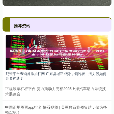
推荐资讯
配资平台查询首推加杠网 广东县域正成势，领跑者、潜力股如何
各显神通？
正规股票杠杆平台 赛力斯动力亮相2025上海汽车动力系统技
术展览会
中国正规股票app排名 快看视频 | 美军数百将领集结，仅为整
顿军纪？