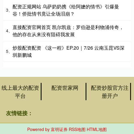
配资正规网站 乌萨奶奶携《给阿嬷的情书》引爆曼
3、
谷！侨批情书竟让全场泪崩？
直接配资官网首页 凯尔凯兹：罗伯逊是利物浦传奇，
4、
他的存在从来没有阻碍我发展
炒股配资配资 《这一程》EP.20｜7/26 云南玉昆VS深
5、
圳新鹏城
线上最大的配资
配资世家网
配资炒股官方注
平台
册开户
友情链接：
Powered by
富明证券
RSS地图
HTML地图