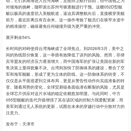
动，它们从南海进入台湾海峡，意图捍卫航行自由，但中国视之为
对领海的挑衅，随即派出苏州号驱逐舰进行干预。这艘052D型舰
艇以极高的速度切入美舰航道，逼迫其调整航向后，直接横穿美舰
前方，最近距离仅有百余米。这一操作考验了舰员们在狭窄水道中
的精准操控，确保避免任何碰撞升级为更严重的冲突。
展开剩余54%
长时间的对峙使得台湾海峡成了全球焦点。到2026年3月，美中之
间的热线部分恢复，这一举措有效降低了误判的风险。然而，菲律
宾等盟友的经济压力逐渐增大，而中国海军的扩张让美国在新的军
售决策上显得犹豫不决。台湾则加快了防御体系的建设，整合了空
军和海军舰艇，形成了更为立体的防线。这一防御体系的转变，不
仅仅是从平面巡逻到立体布局，更是从警告性动作向实战准备的转
变。随着局势的变化，全球贸易链条面临潜在断裂的风险，尤其是
全球芯片供应对这片水域的稳定依赖愈加明显。与此同时，中方
055型舰艇的迭代升级增强了其在该区域的控制力我爱配资家，而
美军则通过无人系统的更新，试图在未来的穿越行动中分散对方的
注意力。
发布于：天津市