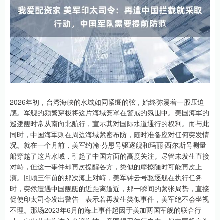
2026年初，台湾海峡的水域如同紧绷的弦，始终弥漫着一股压迫
感。军舰的频繁穿梭将这片海域笼罩在警戒的氛围中。美国海军的
巡逻舰时常从南向北航行，宣示其对国际水道通行的权利。而与此
同时，中国海军则在周边海域紧密布防，随时准备应对任何突发情
况。就在一个月前，美军约翰·芬恩号驱逐舰和玛丽·西尔斯号测量
船穿越了这片水域，引起了中国方面的高度关注。尽管未发生直接
对峙，但这一事件却再次提醒各方，类似的摩擦随时可能再次上
演。回顾三年前的那次海上对峙，美军钟云号驱逐舰在执行任务
时，突然遭遇中国舰艇的近距离逼近，那一瞬间的紧张局势，直接
促使印太司令发出警告，表示若再发生类似事件，美军绝不会坐视
不理。那场2023年6月的海上事件起因于美加两国军舰的联合行